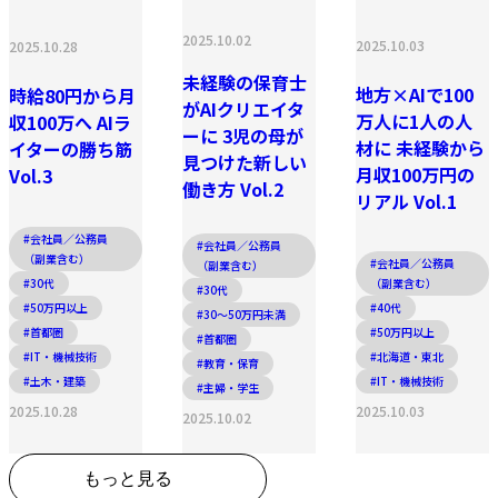
2025.10.02
2025.10.03
2025.10.28
未経験の保育士
地方×AIで100
時給80円から月
がAIクリエイタ
万人に1人の人
収100万へ AIラ
ーに 3児の母が
材に 未経験から
イターの勝ち筋
見つけた新しい
月収100万円の
Vol.3
働き方 Vol.2
リアル Vol.1
#会社員／公務員
#会社員／公務員
（副業含む）
#会社員／公務員
（副業含む）
#30代
（副業含む）
#30代
#50万円以上
#40代
#30〜50万円未満
#首都圏
#50万円以上
#首都圏
#IT・機械技術
#北海道・東北
#教育・保育
#土木・建築
#IT・機械技術
#主婦・学生
2025.10.28
2025.10.03
2025.10.02
もっと見る