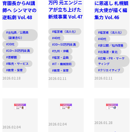
万円 元エンジニ
育園長からAI講
に恩返し 札幌観
アが立ち上げた
師へ シンママの
光大使が描く編
新規事業 Vol.47
逆転劇 Vol.48
集力 Vol.46
#経営者（法人化）
#会社員／公務員
#経営者（法人化）
（副業含む）
#40代
#40代
#30代
#30〜50万円未満
#非公開／社内改善
#10〜30万円未満
#九州・沖縄
#北海道・東北
#首都圏
#経営・企画
#広報・PR・マーケ
#販売・サービス
ティング
#IT・機械技術
#教育・保育
#クリエイティブ
#教育・保育
2026.02.18
2026.02.11
2026.02.11
2026.01.28
2026.02.04
2026.02.04