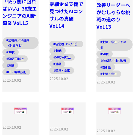
「使う側に回れ
零細企業支援で
改善リーダーへ
ばいい」38歳エ
見つけたAIコン
がむしゃらな挑
ンジニアのAI新
サルの真価
戦の道のり
事業 Vol.15
Vol.14
Vol.13
#会社員／公務員
#主婦／学生／その
#経営者（法人化）
（副業含む）
他
#40代
#30代
#50代
#50万円以上
#50万円以上
#非公開／社内改善
#近畿
#近畿
#首都圏
#経営・企画
#IT・機械技術
#主婦・学生
2025.10.02
2025.10.02
2025.10.02
2025.10.02
2025.10.02
2025.10.02