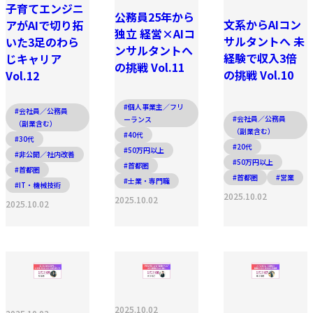
子育てエンジニ
公務員25年から
文系からAIコン
アがAIで切り拓
独立 経営×AIコ
サルタントへ 未
いた3足のわら
ンサルタントへ
経験で収入3倍
じキャリア
の挑戦 Vol.11
の挑戦 Vol.10
Vol.12
#個人事業主／フリ
#会社員／公務員
#会社員／公務員
ーランス
（副業含む）
（副業含む）
#40代
#30代
#20代
#50万円以上
#非公開／社内改善
#50万円以上
#首都圏
#首都圏
#首都圏
#営業
#士業・専門職
#IT・機械技術
2025.10.02
2025.10.02
2025.10.02
2025.10.02