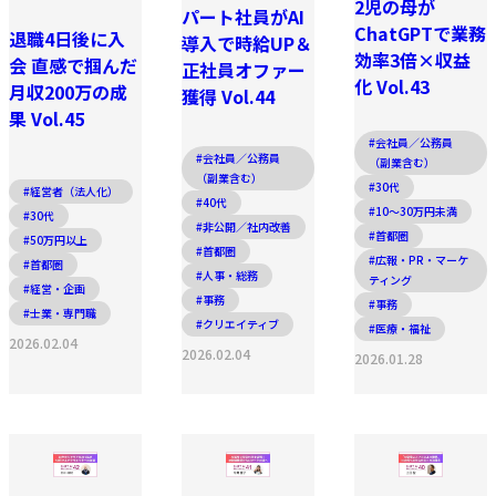
2児の母が
パート社員がAI
ChatGPTで業務
退職4日後に入
導入で時給UP＆
効率3倍×収益
会 直感で掴んだ
正社員オファー
化 Vol.43
月収200万の成
獲得 Vol.44
果 Vol.45
#会社員／公務員
#会社員／公務員
（副業含む）
（副業含む）
#30代
#経営者（法人化）
#40代
#10〜30万円未満
#30代
#非公開／社内改善
#首都圏
#50万円以上
#首都圏
#広報・PR・マーケ
#首都圏
#人事・総務
ティング
#経営・企画
#事務
#事務
#士業・専門職
#クリエイティブ
#医療・福祉
2026.02.04
2026.02.04
2026.01.28