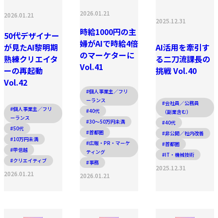
2026.01.21
2026.01.21
2025.12.31
時給1000円の主
50代デザイナー
婦がAIで時給4倍
が見たAI黎明期
AI活用を牽引す
のマーケターに
熟練クリエイタ
る二刀流課長の
Vol.41
ーの再起動
挑戦 Vol.40
Vol.42
#個人事業主／フリ
ーランス
#会社員／公務員
#個人事業主／フリ
#40代
（副業含む）
ーランス
#30〜50万円未満
#40代
#50代
#首都圏
#非公開／社内改善
#10万円未満
#広報・PR・マーケ
#首都圏
#甲信越
ティング
#IT・機械技術
#クリエイティブ
#事務
2025.12.31
2026.01.21
2026.01.21