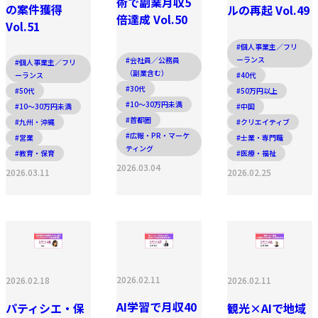
術で副業月収5
の案件獲得
ルの再起 Vol.49
倍達成 Vol.50
Vol.51
#個人事業主／フリ
ーランス
#会社員／公務員
#個人事業主／フリ
（副業含む）
#40代
ーランス
#30代
#50万円以上
#50代
#10〜30万円未満
#中国
#10〜30万円未満
#首都圏
#クリエイティブ
#九州・沖縄
#広報・PR・マーケ
#士業・専門職
#営業
ティング
#医療・福祉
#教育・保育
2026.03.04
2026.02.25
2026.03.11
2026.02.11
2026.02.18
2026.02.11
AI学習で月収40
パティシエ・保
観光×AIで地域