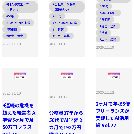
#個人事業主／フリ
#会社員／公務員
#40代
ーランス
（副業含む）
#50万円以上
#50代
#50代
#首都圏
#10〜30万円未満
#30〜50万円未満
#経営・企画
#首都圏
#甲信越
#営業
#教育・保育
#土木・建築
#土木・建築
2025.11.19
2025.11.19
2025.11.19
2025.11.12
2025.11.19
2025.11.12
2ヶ月で年収3倍
4連続の危機を
フリーランスが
超えた経営者 AI
公務員27年から
実践したAI活用
学習5ヶ月で月
50代でAI学習 2
術 Vol.22
50万円プラス
カ月で192万円