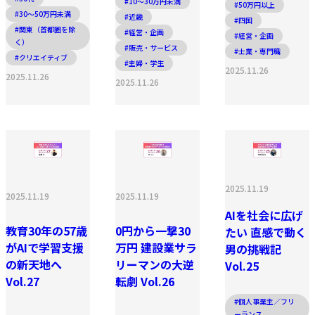
#10〜30万円未満
#50万円以上
#30〜50万円未満
#近畿
#四国
#関東（首都圏を除
#経営・企画
#経営・企画
く）
#販売・サービス
#士業・専門職
#クリエイティブ
#主婦・学生
2025.11.26
2025.11.26
2025.11.26
2025.11.19
2025.11.19
2025.11.19
AIを社会に広げ
教育30年の57歳
0円から一撃30
たい 直感で動く
がAIで学習支援
万円 建設業サラ
男の挑戦記
の新天地へ
リーマンの大逆
Vol.25
Vol.27
転劇 Vol.26
#個人事業主／フリ
ーランス