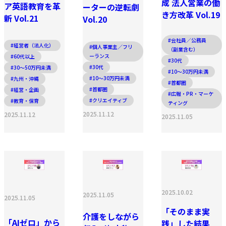
成 法人営業の働
ア英語教育を革
ーターの逆転劇
き方改革 Vol.19
新 Vol.21
Vol.20
#会社員／公務員
#経営者（法人化）
#個人事業主／フリ
（副業含む）
ーランス
#60代以上
#30代
#30代
#30〜50万円未満
#10〜30万円未満
#10〜30万円未満
#九州・沖縄
#首都圏
#首都圏
#経営・企画
#広報・PR・マーケ
#クリエイティブ
#教育・保育
ティング
2025.11.12
2025.11.12
2025.11.05
2025.10.02
2025.11.05
2025.11.05
「そのまま実
介護をしながら
「AIゼロ」から
践」した結果