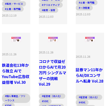
#士業・専門職
#販売・サービス
#クリエイティブ
#一次産業
#士業・専門職
#教育・保育
2025.12.03
2025.12.10
2025.12.03
2025.11.26
2025.11.26
2025.11.26
コロナで収益ゼ
鉄道会社13年か
ロからAIで月20
証券マン11年か
ら独立 AIで
万円 シングルマ
らAI/DXコンサ
YouTube広告収
ザーの挑戦
ルへ転身 Vol.28
益倍増 Vol.30
Vol.29
#個人事業主／フリ
#経営者（法人化）
#経営者（法人化）
ーランス
#50代
#40代
#30代