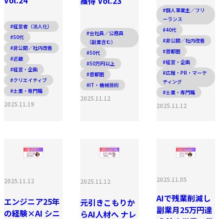
Vol.24
獲得 Vol.23
#個人事業主／フリ
ーランス
#経営者（法人化）
#40代
#会社員／公務員
#50代
#非公開／社内改善
（副業含む）
#非公開／社内改善
#首都圏
#50代
#近畿
#経営・企画
#50万円以上
#経営・企画
#広報・PR・マーケ
#首都圏
#クリエイティブ
ティング
#IT・機械技術
#士業・専門職
#士業・専門職
2025.11.12
2025.11.19
2025.11.12
2025.11.05
2025.11.12
2025.11.12
AIで残業削減し
エンジニア25年
元引きこもりか
副業月25万円達
の経験×AI シニ
らAI人材へ ナレ