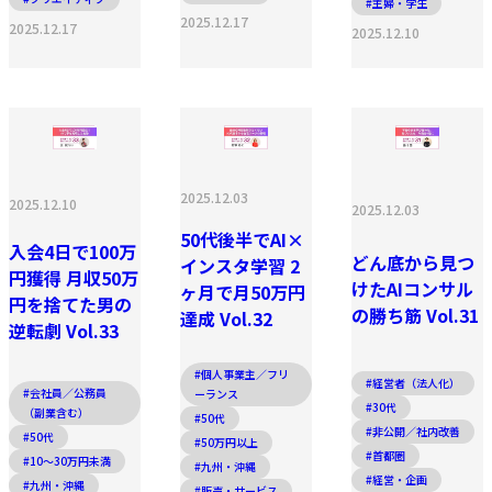
#主婦・学生
2025.12.17
2025.12.17
2025.12.10
2025.12.03
2025.12.10
2025.12.03
50代後半でAI×
入会4日で100万
どん底から見つ
インスタ学習 2
円獲得 月収50万
けたAIコンサル
ヶ月で月50万円
円を捨てた男の
の勝ち筋 Vol.31
達成 Vol.32
逆転劇 Vol.33
#個人事業主／フリ
#経営者（法人化）
#会社員／公務員
ーランス
#30代
（副業含む）
#50代
#非公開／社内改善
#50代
#50万円以上
#首都圏
#10〜30万円未満
#九州・沖縄
#経営・企画
#九州・沖縄
#販売・サービス