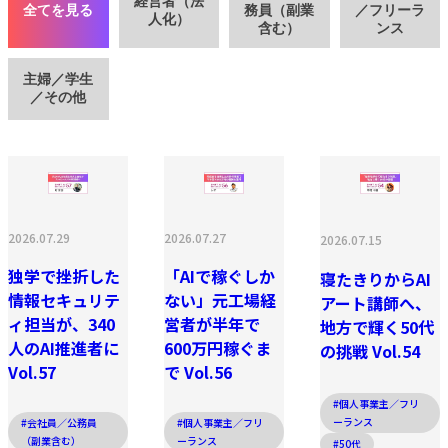
経営者（法
全てを見る
務員（副業
／フリーラ
人化）
含む）
ンス
主婦／学生
／その他
2026.07.29
2026.07.27
2026.07.15
独学で挫折した
「AIで稼ぐしか
寝たきりからAI
情報セキュリテ
ない」元工場経
アート講師へ、
ィ担当が、340
営者が半年で
地方で輝く50代
人のAI推進者に
600万円稼ぐま
の挑戦 Vol.54
Vol.57
で Vol.56
#個人事業主／フリ
ーランス
#会社員／公務員
#個人事業主／フリ
（副業含む）
ーランス
#50代