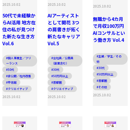
2025.10.02
2025.10.02
2025.10.02
AIアーティスト
50代で未経験か
無職から4カ月
として開花 3つ
らAI活用 地方在
で月収100万円
の肩書きが拓く
住の私が見つけ
AIコンサルとい
新たなキャリア
た新たな生き方
う働き方 Vol.4
Vol.5
Vol.6
#主婦／学生／その
#会社員／公務員
#個人事業主／フリ
他
（副業含む）
ーランス
#30代
#30代
#50代
#50万円以上
#50万円以上
#非公開／社内改善
#首都圏
#首都圏
#甲信越
#その他
#クリエイティブ
#クリエイティブ
2025.10.02
2025.10.02
2025.10.02