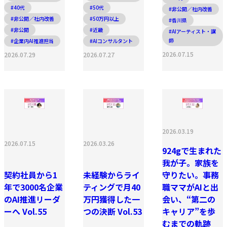
#40代
#50代
#非公開／社内改善
#非公開／社内改善
#50万円以上
#香川県
#非公開
#近畿
#AIアーティスト・講
師
#企業内AI推進担当
#AIコンサルタント
2026.07.15
2026.07.29
2026.07.27
2026.03.19
2026.07.15
2026.03.26
924gで生まれた
我が子。家族を
契約社員から1
未経験からライ
守りたい。事務
年で3000名企業
ティングで月40
職ママがAIと出
のAI推進リーダ
万円獲得した一
会い、“第二の
ーへ Vol.55
つの決断 Vol.53
キャリア”を歩
むまでの軌跡