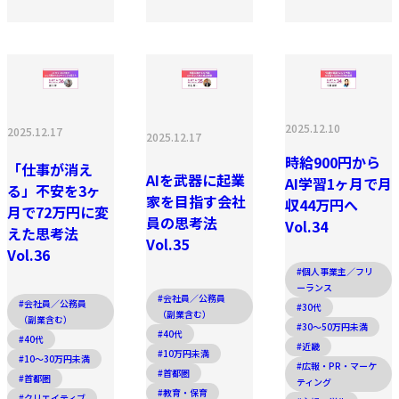
2025.12.10
2025.12.17
2025.12.17
時給900円から
「仕事が消え
AIを武器に起業
AI学習1ヶ月で月
る」不安を3ヶ
家を目指す会社
収44万円へ
月で72万円に変
員の思考法
Vol.34
えた思考法
Vol.35
Vol.36
#個人事業主／フリ
ーランス
#会社員／公務員
#会社員／公務員
#30代
（副業含む）
（副業含む）
#30〜50万円未満
#40代
#40代
#近畿
#10万円未満
#10〜30万円未満
#広報・PR・マーケ
#首都圏
#首都圏
ティング
#教育・保育
#クリエイティブ