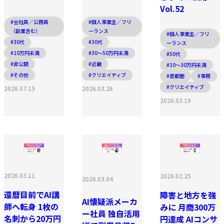
Vol.52
#会社員／公務員
#個人事業主／フリ
（副業含む）
ーランス
#個人事業主／フリ
#30代
#30代
ーランス
#10万円未満
#30〜50万円未満
#50代
#非公開
#近畿
#10〜30万円未満
#その他
#クリエイティブ
#首都圏
#事務
#クリエイティブ
2026.07.15
2026.03.26
2026.03.19
2026.03.11
2026.02.25
2026.03.04
還暦目前でAI講
障害と地方を強
AI懐疑派メーカ
師へ転身 1枚の
みに 月商300万
ー社員 独自活用
名刺から20万円
円達成 AIコンサ