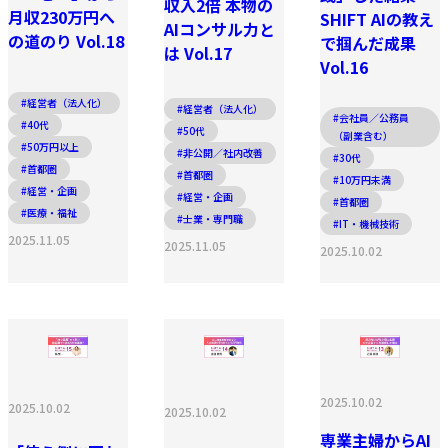
収入2倍 本物の
月収230万円へ
SHIFT AIの教え
AIコンサル力と
の道のり Vol.18
で掴んだ成果
は Vol.17
Vol.16
#経営者（法人化）
#経営者（法人化）
#会社員／公務員
#40代
#50代
（副業含む）
#50万円以上
#非公開／社内改善
#30代
#首都圏
#首都圏
#10万円未満
#経営・企画
#経営・企画
#首都圏
#医療・福祉
#士業・専門職
#IT・機械技術
2025.11.05
2025.11.05
2025.10.02
2025.10.02
2025.10.02
2025.10.02
専業主婦からAI