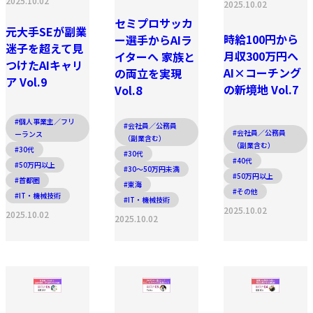
2025.10.02
2025.10.02
セミプロサッカ
元大手SEが副業
時給100円から
ー選手からAIラ
迷子を超えて見
月収300万円へ
イターへ 家族と
つけたAIキャリ
AI×コーチング
の両立を実現
ア Vol.9
の新境地 Vol.7
Vol.8
#個人事業主／フリ
#会社員／公務員
#会社員／公務員
ーランス
（副業含む）
（副業含む）
#30代
#30代
#40代
#50万円以上
#30〜50万円未満
#50万円以上
#首都圏
#東海
#その他
#IT・機械技術
#IT・機械技術
2025.10.02
2025.10.02
2025.10.02