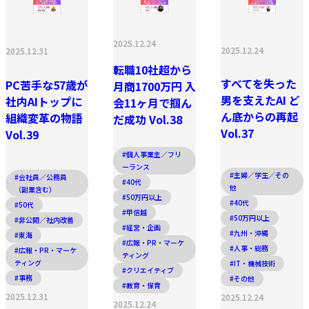
2025.12.24
2025.12.24
2025.12.31
転職10社超から
すべてを失った
PC苦手な57歳が
月商1700万円 入
男を支えたAI ど
社内AIトップに
会11ヶ月で掴ん
ん底からの再起
組織変革の物語
だ成功 Vol.38
Vol.37
Vol.39
#個人事業主／フリ
ーランス
#主婦／学生／その
#会社員／公務員
#40代
他
（副業含む）
#50万円以上
#40代
#50代
#甲信越
#50万円以上
#非公開／社内改善
#経営・企画
#九州・沖縄
#東海
#広報・PR・マーケ
#人事・総務
#広報・PR・マーケ
ティング
ティング
#IT・機械技術
#クリエイティブ
#事務
#その他
#教育・保育
2025.12.31
2025.12.24
2025.12.24