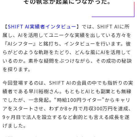
その執念が起業につながった。
【
SHIFT AI実績者インタビュー
】では、SHIFT AIに所
属し、AIを活用してユニークな実績を出している方々を
『AIシフター』と銘打ち、インタビューを行います。彼
らがどのような軌跡をたどり、どんな風にAIを活用して
いるのか。素朴な疑問をぶつけながら、その成功の秘訣
を探ります。
今回登場するのは、SHIFT AIの会員の中でも指折りの実
績者である早川裕樹さん。もともとAIとも副業とも無縁
でしたが、一念発起。“時給100円ライター”からキャリ
アをスタートさせ、わずか8ヶ月で月収300万円を達成、
9ヶ月目で法人を設立するなど劇的とも言える成長を遂
げました。