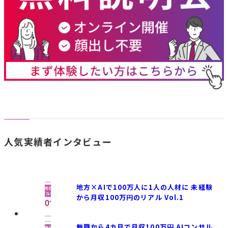
職業
職種
経営者
個人事
企業内AI推進担当
販
（法人
業主／
AIコンサルタント
I
化）
フリー
AIアーティスト・講師
土
会社員
ランス
／公務
主婦／
経営・企画
ク
員（副
学生／
広報・PR・マーケティン
士
業含
その他
グ
医
人気実績者インタビュー
む）
人事・総務
教
事務
一
営業
地方×AIで100万人に1人の人材に 未経験
から月収100万円のリアル Vol.1
無職から4カ月で月収100万円 AIコンサル