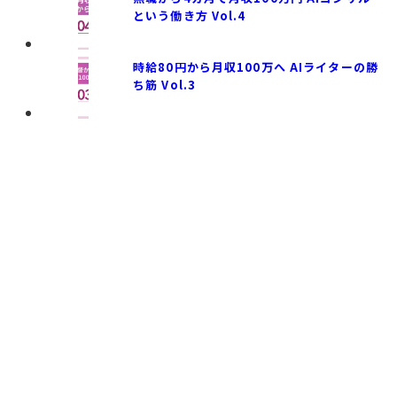
年代
収入
活動拠点
という働き方 Vol.4
時給80円から月収100万へ AIライターの勝
ち筋 Vol.3
10万円
非公開
20代
香川県
東
未満
／社内
30代
非公開
甲
10〜30
改善
40代
首都圏
近
万円未
関東
50代
満
中
（首都
60代以
30〜50
四
圏を除
上
万円未
九
く）
満
沖
北海
50万円
道・東
以上
北