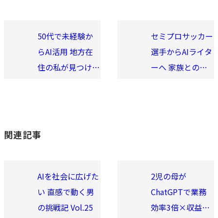
50代で未経験か
セミプロサッカー
らAI活用 地方在
選手からAIライタ
住の私が見つけた
ーへ 家族との両
新たな生き方
立を実現 Vol.8
Vol.6
関連記事
AIを社会に広げた
2児の母が
い 直感で動く男
ChatGPTで業務
の挑戦記 Vol.25
効率3倍×収益化