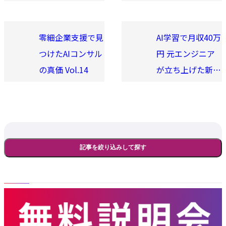
Vol.43
零細企業支援で見
AI学習で月収40万
つけたAIコンサル
円 元エンジニア
の真価 Vol.14
が立ち上げた新規
事業 Vol.47
記事を絞り込みして探す
記事検索