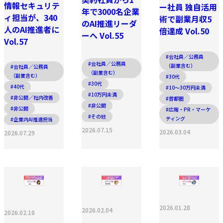
情報セキュリテ
ー社員 独自活用
年で3000名企業
ィ担当が、340
術で副業月収5
のAI推進リーダ
人のAI推進者に
倍達成 Vol.50
ーへ Vol.55
Vol.57
#会社員／公務員
#会社員／公務員
（副業含む）
#会社員／公務員
（副業含む）
（副業含む）
#30代
#30代
#40代
#10〜30万円未満
#10万円未満
#非公開／社内改善
#首都圏
#非公開
#非公開
#広報・PR・マーケ
#その他
ティング
#企業内AI推進担当
2026.07.15
2026.03.04
2026.07.29
2026.01.28
2026.02.04
2026.02.18