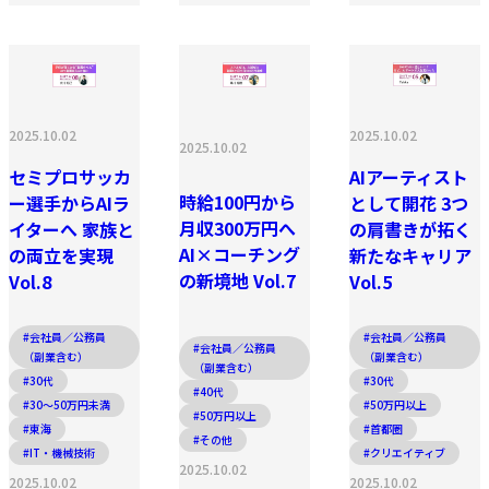
2025.10.02
2025.10.02
2025.10.02
AIアーティスト
セミプロサッカ
時給100円から
として開花 3つ
ー選手からAIラ
月収300万円へ
の肩書きが拓く
イターへ 家族と
AI×コーチング
新たなキャリア
の両立を実現
の新境地 Vol.7
Vol.5
Vol.8
#会社員／公務員
#会社員／公務員
#会社員／公務員
（副業含む）
（副業含む）
（副業含む）
#30代
#30代
#40代
#50万円以上
#30〜50万円未満
#50万円以上
#首都圏
#東海
#その他
#クリエイティブ
#IT・機械技術
2025.10.02
2025.10.02
2025.10.02