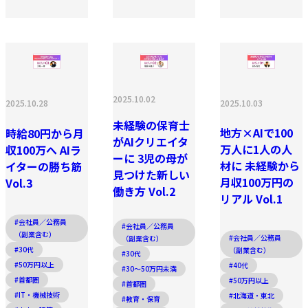
2025.10.02
2025.10.03
2025.10.28
未経験の保育士
地方×AIで100
時給80円から月
がAIクリエイタ
万人に1人の人
収100万へ AIラ
ーに 3児の母が
材に 未経験から
イターの勝ち筋
見つけた新しい
月収100万円の
Vol.3
働き方 Vol.2
リアル Vol.1
#会社員／公務員
#会社員／公務員
（副業含む）
#会社員／公務員
（副業含む）
#30代
（副業含む）
#30代
#50万円以上
#40代
#30〜50万円未満
#首都圏
#50万円以上
#首都圏
#IT・機械技術
#北海道・東北
#教育・保育