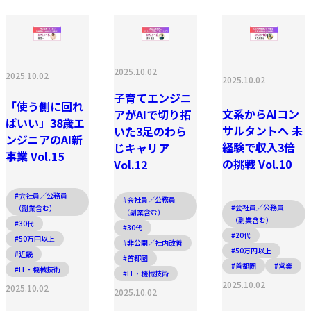
2025.10.02
2025.10.02
2025.10.02
子育てエンジニ
「使う側に回れ
文系からAIコン
アがAIで切り拓
ばいい」38歳エ
サルタントへ 未
いた3足のわら
ンジニアのAI新
経験で収入3倍
じキャリア
事業 Vol.15
の挑戦 Vol.10
Vol.12
#会社員／公務員
#会社員／公務員
#会社員／公務員
（副業含む）
（副業含む）
（副業含む）
#30代
#30代
#20代
#50万円以上
#非公開／社内改善
#50万円以上
#近畿
#首都圏
#首都圏
#営業
#IT・機械技術
#IT・機械技術
2025.10.02
2025.10.02
2025.10.02