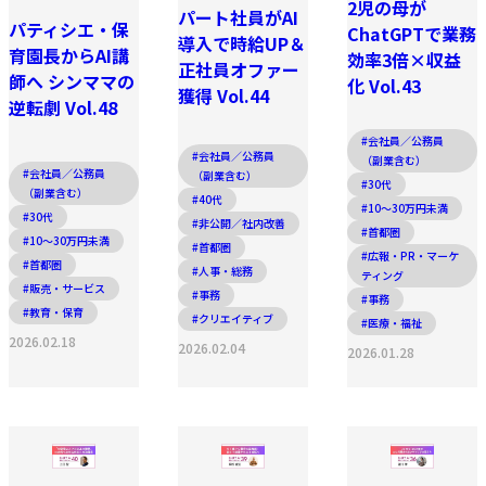
2児の母が
パート社員がAI
パティシエ・保
ChatGPTで業務
導入で時給UP＆
育園長からAI講
効率3倍×収益
正社員オファー
師へ シンママの
化 Vol.43
獲得 Vol.44
逆転劇 Vol.48
#会社員／公務員
#会社員／公務員
（副業含む）
#会社員／公務員
（副業含む）
#30代
（副業含む）
#40代
#10〜30万円未満
#30代
#非公開／社内改善
#首都圏
#10〜30万円未満
#首都圏
#広報・PR・マーケ
#首都圏
#人事・総務
ティング
#販売・サービス
#事務
#事務
#教育・保育
#クリエイティブ
#医療・福祉
2026.02.18
2026.02.04
2026.01.28