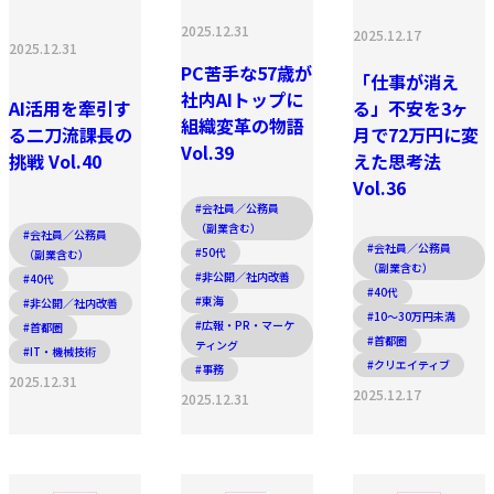
2025.12.31
2025.12.17
2025.12.31
PC苦手な57歳が
「仕事が消え
社内AIトップに
AI活用を牽引す
る」不安を3ヶ
組織変革の物語
る二刀流課長の
月で72万円に変
Vol.39
挑戦 Vol.40
えた思考法
Vol.36
#会社員／公務員
（副業含む）
#会社員／公務員
#会社員／公務員
#50代
（副業含む）
（副業含む）
#非公開／社内改善
#40代
#40代
#東海
#非公開／社内改善
#10〜30万円未満
#広報・PR・マーケ
#首都圏
#首都圏
ティング
#IT・機械技術
#クリエイティブ
#事務
2025.12.31
2025.12.17
2025.12.31