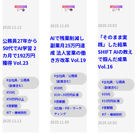
2025.10.02
2025.11.05
2025.11.12
「そのまま実
AIで残業削減し
公務員27年から
践」した結果
副業月25万円達
50代でAI学習 2
SHIFT AIの教え
成 法人営業の働
カ月で192万円
で掴んだ成果
き方改革 Vol.19
獲得 Vol.23
Vol.16
#会社員／公務員
#会社員／公務員
（副業含む）
#会社員／公務員
（副業含む）
（副業含む）
#30代
#50代
#30代
#10〜30万円未満
#50万円以上
#10万円未満
#首都圏
#首都圏
#首都圏
#広報・PR・マーケ
#IT・機械技術
ティング
#IT・機械技術
2025.11.12
2025.11.05
2025.10.02