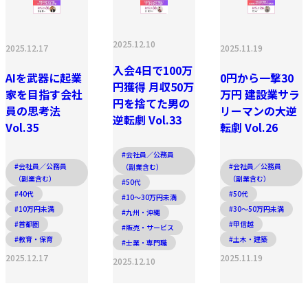
2025.12.10
2025.12.17
2025.11.19
入会4日で100万
AIを武器に起業
0円から一撃30
円獲得 月収50万
家を目指す会社
万円 建設業サラ
円を捨てた男の
員の思考法
リーマンの大逆
逆転劇 Vol.33
Vol.35
転劇 Vol.26
#会社員／公務員
#会社員／公務員
#会社員／公務員
（副業含む）
（副業含む）
（副業含む）
#50代
#40代
#50代
#10〜30万円未満
#10万円未満
#30〜50万円未満
#九州・沖縄
#首都圏
#甲信越
#販売・サービス
#教育・保育
#土木・建築
#士業・専門職
2025.12.17
2025.11.19
2025.12.10