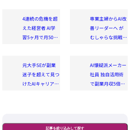
4連続の危機を超
専業主婦からAI改
えた経営者 AI学
善リーダーへ が
習5ヶ月で月50万
むしゃらな挑戦の
円プラス Vol.24
道のり Vol.13
元大手SEが副業
AI懐疑派メーカー
迷子を超えて見つ
社員 独自活用術
けたAIキャリア
で副業月収5倍達
Vol.9
成 Vol.50
記事を絞り込みして探す