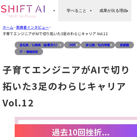
学べること
成果が出る理由
ホーム
>
実績者インタビュー
>
子育てエンジニアがAIで切り拓いた3足のわらじキャリア Vol.12
会社員／公務員（副業含む）
30代
非公開／社内改善
首都圏
IT・機械技術
子育てエンジニアがAIで切り
拓いた3足のわらじキャリア
Vol.12