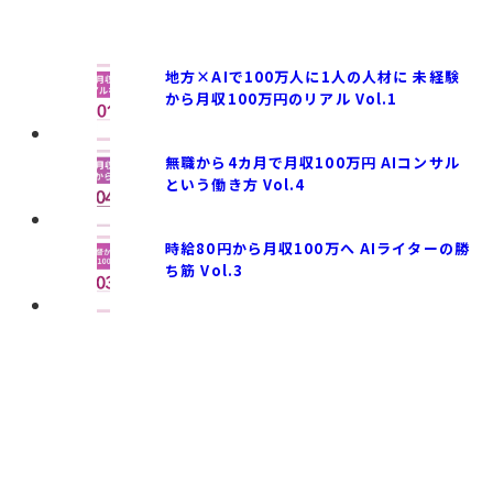
事務
営業
地方×AIで100万人に1人の人材に 未経験
から月収100万円のリアル Vol.1
無職から4カ月で月収100万円 AIコンサル
年代
収入
活動拠点
という働き方 Vol.4
時給80円から月収100万へ AIライターの勝
ち筋 Vol.3
10万円
非公開
20代
香川県
未満
／社内
30代
非公開
10〜30
改善
40代
首都圏
万円未
関東
50代
満
（首都
60代以
30〜50
圏を除
上
万円未
く）
満