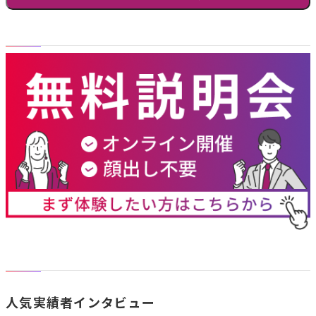
記事検索
職業
職種
経営者
個人事
企業内AI推進担当
（法人
業主／
AIコンサルタント
化）
フリー
AIアーティスト・講師
会社員
ランス
／公務
主婦／
経営・企画
員（副
学生／
広報・PR・マーケティン
業含
その他
グ
人気実績者インタビュー
む）
人事・総務