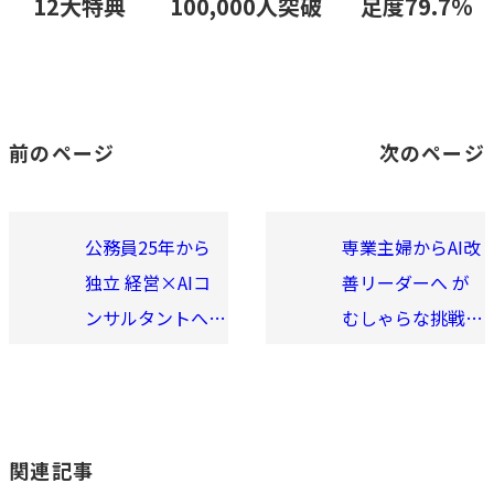
12大特典
100,000人突破
足度79.7%
前のページ
次のページ
公務員25年から
専業主婦からAI改
独立 経営×AIコ
善リーダーへ が
ンサルタントへの
むしゃらな挑戦の
挑戦 Vol.11
道のり Vol.13
関連記事