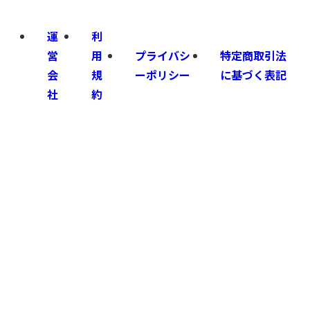
運
利
営
用
プライバシ
特定商取引法
会
規
ーポリシー
に基づく表記
社
約