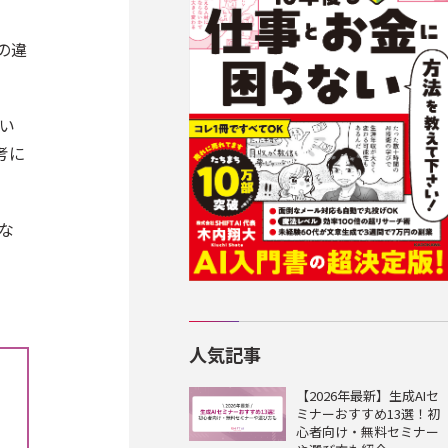
の違
い
考に
な
人気記事
【2026年最新】生成AIセ
ミナーおすすめ13選！初
心者向け・無料セミナー