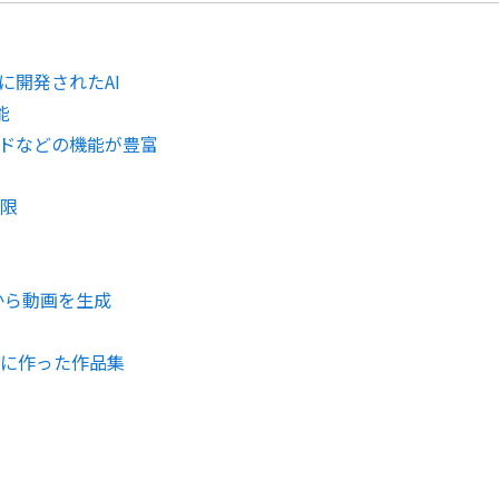
に開発されたAI
能
ドなどの機能が豊富
制限
から動画を生成
際に作った作品集