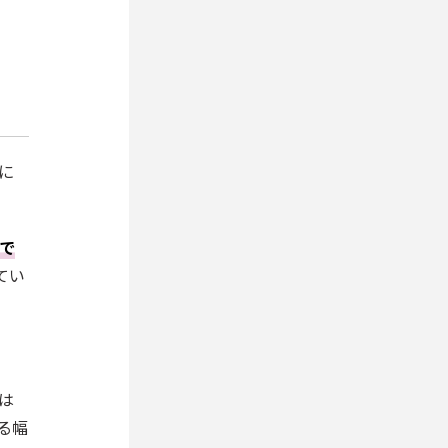
月に
まで
てい
は
る幅