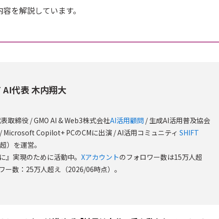
内容を解説しています。
T AI代表 木内翔大
代表取締役 / GMO AI & Web3株式会社
AI活用顧問
/ 生成AI活用普及協会
/ Microsoft Copilot+ PCのCMに出演 / AI活用コミュニティ
SHIFT
0人超）を運営。
国に』実現のために活動中。
Xアカウント
のフォロワー数は15万人超
ワー数：25万人超え（2026/06時点）。