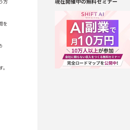
現在開催中の無料セミナー
う方
間を
め
す。