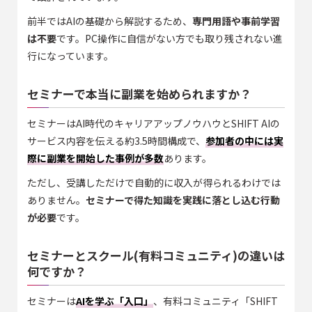
前半ではAIの基礎から解説するため、
専門用語や事前学習
は不要
です。PC操作に自信がない方でも取り残されない進
行になっています。
セミナーで本当に副業を始められますか？
セミナーはAI時代のキャリアアップノウハウとSHIFT AIの
サービス内容を伝える約3.5時間構成で、
参加者の中には実
際に副業を開始した事例が多数
あります。
ただし、受講しただけで自動的に収入が得られるわけでは
ありません。
セミナーで得た知識を実践に落とし込む行動
が必要
です。
セミナーとスクール(有料コミュニティ)の違いは
何ですか？
セミナーは
AIを学ぶ「入口」
、有料コミュニティ「SHIFT