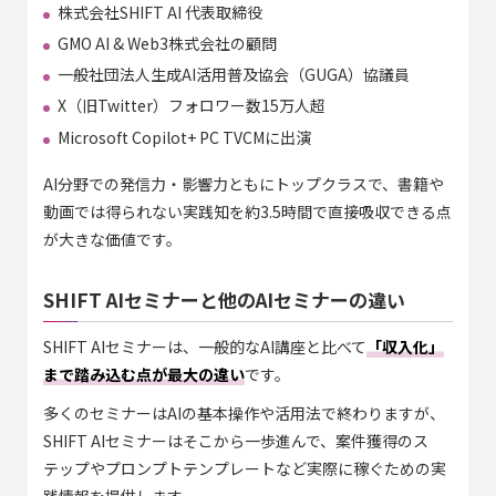
株式会社SHIFT AI 代表取締役
GMO AI & Web3株式会社の顧問
一般社団法人生成AI活用普及協会（GUGA）協議員
X（旧Twitter）フォロワー数15万人超
Microsoft Copilot+ PC TVCMに出演
AI分野での発信力・影響力ともにトップクラスで、書籍や
動画では得られない実践知を約3.5時間で直接吸収できる点
が大きな価値です。
SHIFT AIセミナーと他のAIセミナーの違い
SHIFT AIセミナーは、一般的なAI講座と比べて
「収入化」
まで踏み込む点が最大の違い
です。
多くのセミナーはAIの基本操作や活用法で終わりますが、
SHIFT AIセミナーはそこから一歩進んで、案件獲得のス
テップやプロンプトテンプレートなど実際に稼ぐための実
践情報を提供します。