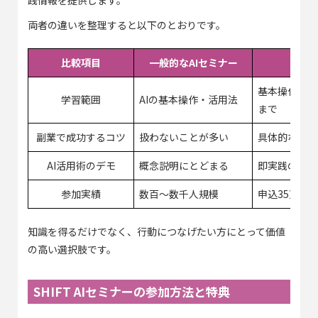
両者の違いを整理すると以下のとおりです。
比較項目
一般的なAIセミナー
基本操作＋キ
学習範囲
AIの基本操作・活用法
まで
副業で成功するコツ
扱わないことが多い
具体的なノウ
AI活用術のデモ
概念説明にとどまる
即実践のデモ
参加実績
数百〜数千人規模
申込35万人突
知識を得るだけでなく、行動につなげたい方にとって価値
の高い選択肢です。
SHIFT AIセミナーの参加方法と特典