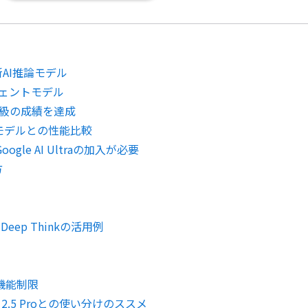
最新AI推論モデル
ェントモデル
級の成績を達成
他社AIモデルとの性能比較
Google AI Ultraの加入が必要
方
Deep Thinkの活用例
数・機能制限
mini 2.5 Proとの使い分けのススメ