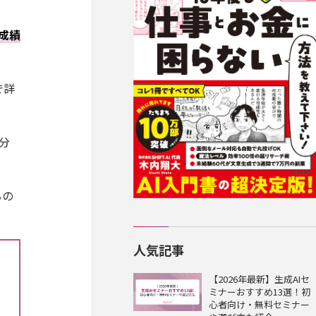
成績
で詳
分
るの
人気記事
【2026年最新】生成AIセ
ミナーおすすめ13選！初
心者向け・無料セミナー