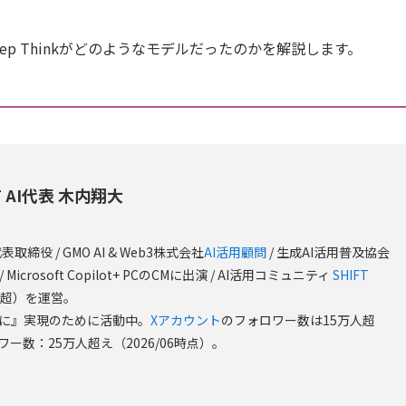
 Deep Thinkがどのようなモデルだったのかを解説します。
T AI代表 木内翔大
代表取締役 / GMO AI & Web3株式会社
AI活用顧問
/ 生成AI活用普及協会
/ Microsoft Copilot+ PCのCMに出演 / AI活用コミュニティ
SHIFT
0人超）を運営。
国に』実現のために活動中。
Xアカウント
のフォロワー数は15万人超
ワー数：25万人超え（2026/06時点）。