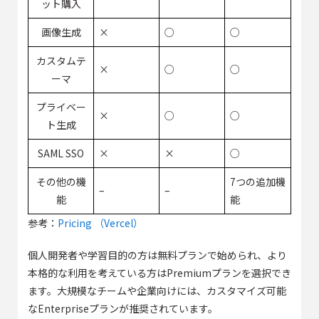
ット購入
画像生成
×
○
○
カスタムテ
×
○
○
ーマ
プライベー
×
○
○
ト生成
SAML SSO
×
×
○
その他の機
7つの追加機
–
–
能
能
参考：
Pricing （Vercel）
個人開発者や学習目的の方は無料プランで始められ、より
本格的な利用を考えている方はPremiumプランを選択でき
ます。大規模なチームや企業向けには、カスタマイズ可能
なEnterpriseプランが推奨されています。