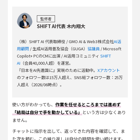
監修者
SHIFT AI代表 木内翔大
（株）SHIFT AI 代表取締役 / GMO AI & Web3株式会社
AI活
用顧問
/ 生成AI活用普及協会（GUGA）
協議員
/ Microsoft
Copilot+ PCのCMに出演 / AI活用コミュニティ
SHIFT
AI
（会員40,000人超）を運営。
『日本をAI先進国に』実現のために活動中。
Xアカウント
のフォロワー数は15万人超え、SNS総フォロワー数：25万
人超え（2026/06時点）。
使い方がわかっても、
作業を任せるところまでは進めず
「結局は自分で手を動かしている」
という方は少なくあり
ません。
チャットに指示を出して、返ってきた内容を確認して、ま
た次を頼む。この繰り返しは自分の時間を使い続けます。