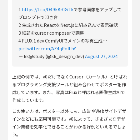
1
https://t.co/O49kKr0GTk
で参考画像をアップして
プロンプトで叩き台
2 生成されたReactをNext.jsに組み込んで表示確認
3 細部をcursor composerで調整
4 FLUX.1 dev ComfyUIでメインの写真生成…
pic.twitter.com/AZ4qPolLbY
— kk@study (@kk_design_dev)
August 27, 2024
上記の例では、v0だけでなくCursor（カーソル）と呼ばれ
るプログラミング支援ツールと組み合わせてポスターを作
成しています。また、写真はFluxと呼ばれる画像生成AIで
作成しています。
この使い方は、ポスター以外にも、広告やWebサイトデザ
インなどにも応用可能です。v0によって、さまざまなデザ
イン業務を効率化できることがわかる好例といえるでしょ
う。