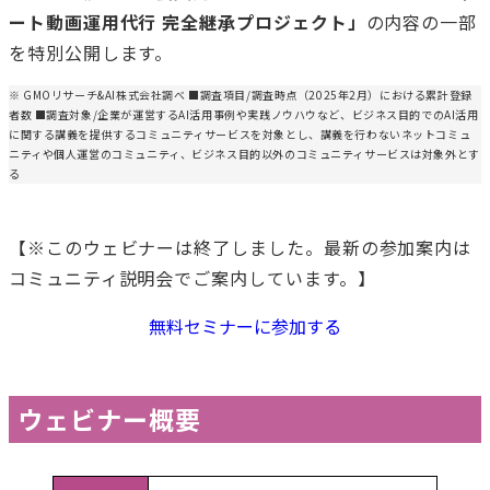
ート動画運用代行 完全継承プロジェクト」
の内容の一部
を特別公開します。
※ GMOリサーチ&AI株式会社調べ ■調査項目/調査時点（2025年2月）における累計登録
者数 ■調査対象/企業が運営するAI活用事例や実践ノウハウなど、ビジネス目的でのAI活用
に関する講義を提供するコミュニティサービスを対象とし、講義を行わないネットコミュ
ニティや個人運営のコミュニティ、ビジネス目的以外のコミュニティサービスは対象外とす
る
【※このウェビナーは終了しました。最新の参加案内は
コミュニティ説明会でご案内しています。】
無料セミナーに参加する
ウェビナー概要