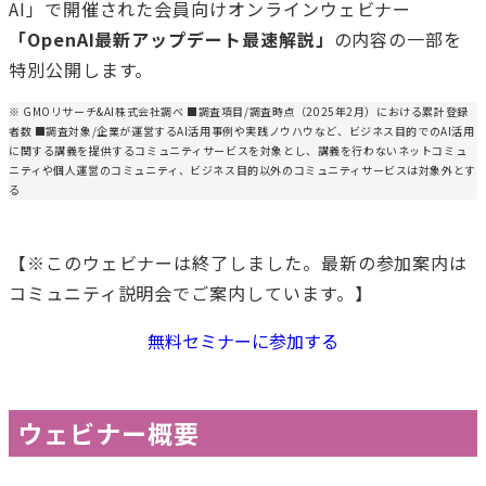
AI」で開催された会員向けオンラインウェビナー
「OpenAI最新アップデート最速解説」
の内容の一部を
特別公開します。
※ GMOリサーチ&AI株式会社調べ ■調査項目/調査時点（2025年2月）における累計登録
者数 ■調査対象/企業が運営するAI活用事例や実践ノウハウなど、ビジネス目的でのAI活用
に関する講義を提供するコミュニティサービスを対象とし、講義を行わないネットコミュ
ニティや個人運営のコミュニティ、ビジネス目的以外のコミュニティサービスは対象外とす
る
【※このウェビナーは終了しました。最新の参加案内は
コミュニティ説明会でご案内しています。】
無料セミナーに参加する
ウェビナー概要