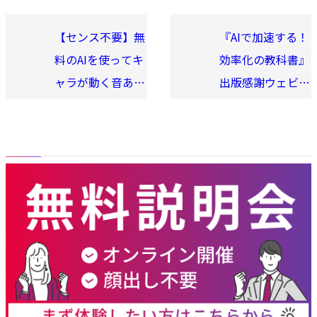
る1時間！
【センス不要】無
『AIで加速する！
料のAIを使ってキ
効率化の教科書』
ャラが動く音あり
出版感謝ウェビナ
動画を作ろう
ー