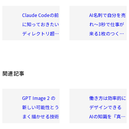
Claude Codeの前
AI名刺で自分を売
に知っておきたい
れ〜3秒で仕事が
ディレクトリ超入
来る1枚のつくり
門
方〜
関連記事
GPT Image 2 の
働き方は効率的に
新しい可能性とう
デザインできる
まく描かせる技術
AIの知識を『真の
市場価値』に変え