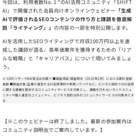
今回は、利用者数No.１*のAI活用コミュニティ「SHIFT
AI」で開催された会員向けオンラインウェビナー
「生成
AIで評価されるSEOコンテンツの作り方と課題を徹底解
説『ライティング』」
の内容の一部を特別公開します。
AIを活用したSEOライティングで月収100万円以上を達
成した講師が語る、高単価案件を獲得するための「リア
ルな戦略」と「キャリアパス」について覗いてみましょ
う。
※ GMOリサーチ&AI株式会社調べ ■調査項目/調査時点（2025年2月）における累計登録
者数 ■調査対象/企業が運営するAI活用事例や実践ノウハウなど、ビジネス目的でのAI活用
に関する講義を提供するコミュニティサービスを対象とし、講義を行わないネットコミュ
ニティや個人運営のコミュニティ、ビジネス目的以外のコミュニティサービスは対象外とす
る
【※このウェビナーは終了しました。最新の参加案内は
コミュニティ説明会でご案内しています。】