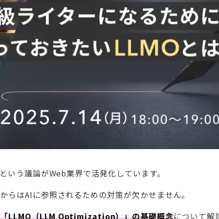
」という議論がWeb業界で活発化しています。
からはAIに参照されるための対策が欠かせません。
き
「LLMO（LLM Optimization）」の基礎概念
について解