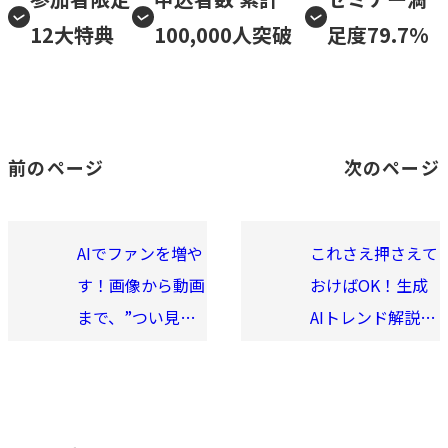
12大特典
100,000人突破
足度79.7%
前のページ
次のページ
AIでファンを増や
これさえ押さえて
す！画像から動画
おけばOK！生成
まで、”つい見て
AIトレンド解説〜
しまう”SNS発信
最新AIニュースを
マスター講座
ご紹介〜 2025
年8月20日