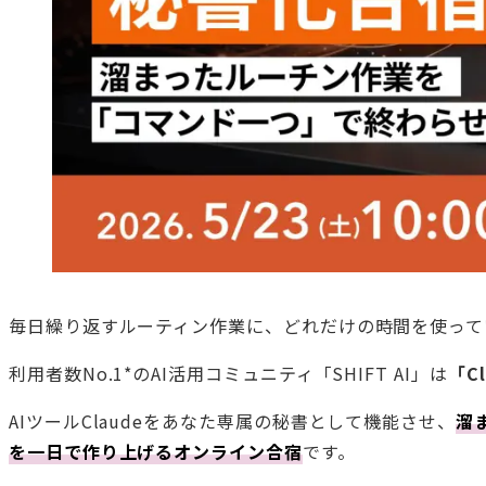
毎日繰り返すルーティン作業に、どれだけの時間を使って
利用者数No.1*のAI活用コミュニティ「SHIFT AI」は
「C
AIツールClaudeをあなた専属の秘書として機能させ、
溜
を一日で作り上げるオンライン合宿
です。