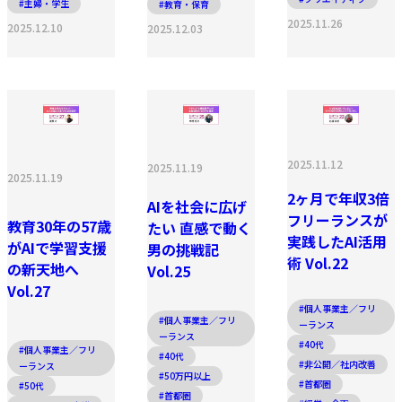
#主婦・学生
#教育・保育
2025.11.26
2025.12.10
2025.12.03
2025.11.12
2025.11.19
2025.11.19
2ヶ月で年収3倍
AIを社会に広げ
フリーランスが
教育30年の57歳
たい 直感で動く
実践したAI活用
がAIで学習支援
男の挑戦記
術 Vol.22
の新天地へ
Vol.25
Vol.27
#個人事業主／フリ
#個人事業主／フリ
ーランス
ーランス
#40代
#個人事業主／フリ
#40代
#非公開／社内改善
ーランス
#50万円以上
#首都圏
#50代
#首都圏