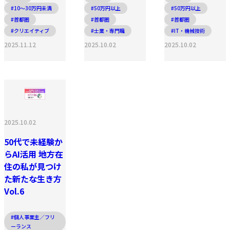
#10〜30万円未満
#50万円以上
#50万円以上
#首都圏
#首都圏
#首都圏
#クリエイティブ
#士業・専門職
#IT・機械技術
2025.11.12
2025.10.02
2025.10.02
2025.10.02
50代で未経験か
らAI活用 地方在
住の私が見つけ
た新たな生き方
Vol.6
#個人事業主／フリ
ーランス