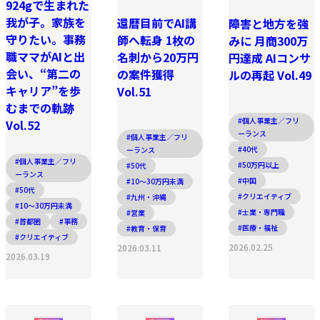
924gで生まれた
我が子。家族を
還暦目前でAI講
障害と地方を強
守りたい。事務
師へ転身 1枚の
みに 月商300万
職ママがAIと出
名刺から20万円
円達成 AIコンサ
会い、“第二の
の案件獲得
ルの再起 Vol.49
キャリア”を歩
Vol.51
むまでの軌跡
#個人事業主／フリ
Vol.52
ーランス
#個人事業主／フリ
#40代
ーランス
#個人事業主／フリ
#50万円以上
#50代
ーランス
#中国
#10〜30万円未満
#50代
#クリエイティブ
#九州・沖縄
#10〜30万円未満
#士業・専門職
#営業
#首都圏
#事務
#医療・福祉
#教育・保育
#クリエイティブ
2026.02.25
2026.03.11
2026.03.19