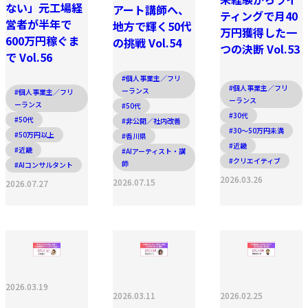
ない」元工場経
アート講師へ、
ティングで月40
営者が半年で
地方で輝く50代
万円獲得した一
600万円稼ぐま
の挑戦 Vol.54
つの決断 Vol.53
で Vol.56
#個人事業主／フリ
#個人事業主／フリ
ーランス
#個人事業主／フリ
ーランス
ーランス
#50代
#30代
#50代
#非公開／社内改善
#30〜50万円未満
#50万円以上
#香川県
#近畿
#近畿
#AIアーティスト・講
#クリエイティブ
師
#AIコンサルタント
2026.03.26
2026.07.15
2026.07.27
2026.03.19
2026.03.11
2026.02.25