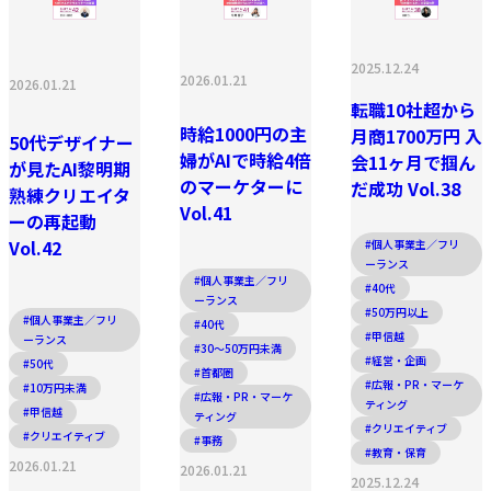
2025.12.24
2026.01.21
2026.01.21
転職10社超から
時給1000円の主
月商1700万円 入
50代デザイナー
婦がAIで時給4倍
会11ヶ月で掴ん
が見たAI黎明期
のマーケターに
だ成功 Vol.38
熟練クリエイタ
Vol.41
ーの再起動
Vol.42
#個人事業主／フリ
ーランス
#個人事業主／フリ
#40代
ーランス
#50万円以上
#個人事業主／フリ
#40代
#甲信越
ーランス
#30〜50万円未満
#経営・企画
#50代
#首都圏
#広報・PR・マーケ
#10万円未満
#広報・PR・マーケ
ティング
#甲信越
ティング
#クリエイティブ
#クリエイティブ
#事務
#教育・保育
2026.01.21
2026.01.21
2025.12.24