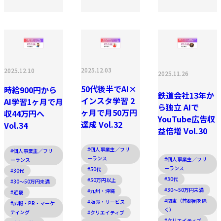
2025.12.03
2025.12.10
2025.11.26
50代後半でAI×
時給900円から
鉄道会社13年か
インスタ学習 2
AI学習1ヶ月で月
ら独立 AIで
ヶ月で月50万円
収44万円へ
YouTube広告収
達成 Vol.32
Vol.34
益倍増 Vol.30
#個人事業主／フリ
#個人事業主／フリ
ーランス
#個人事業主／フリ
ーランス
ーランス
#50代
#30代
#30代
#50万円以上
#30〜50万円未満
#30〜50万円未満
#九州・沖縄
#近畿
#関東（首都圏を除
#販売・サービス
#広報・PR・マーケ
く）
ティング
#クリエイティブ
#クリエイティブ