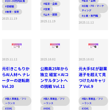
#経営・企画
#10〜30万円未満
#経営・企画
#広報・PR・マーケ
#首都圏
#営業
ティング
#教育・保育
#土木・建築
#士業・専門職
2025.11.19
2025.11.19
2025.11.12
2025.11.12
2025.10.02
2025.10.02
元引きこもりか
公務員25年から
元大手SEが副業
らAI人材へ ナレ
独立 経営×AIコ
迷子を超えて見
ーターの逆転劇
ンサルタントへ
つけたAIキャリ
Vol.20
の挑戦 Vol.11
ア Vol.9
#個人事業主／フリ
#個人事業主／フリ
#個人事業主／フリ
ーランス
ーランス
ーランス
#30代
#40代
#30代