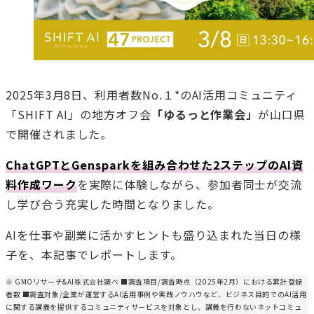
2025年3月8日、利用者数No.１*のAI活用コミュニティ
「SHIFT AI」の地方オフ会
「ゆるっと作業会」
が山口県
で開催されました。
ChatGPTとGensparkを組み合わせた2ステップのAI資
料作成ワーク
を実際に体験しながら、参加者同士が交流
し学び合う充実した時間となりました。
AIを仕事や副業に活かすヒントも盛り込まれた当日の様
子を、本記事でレポートします。
※ GMOリサーチ&AI株式会社調べ ■調査項目/調査時点（2025年2月）における累計登録
者数 ■調査対象/企業が運営するAI活用事例や実践ノウハウなど、ビジネス目的でのAI活用
に関する講義を提供するコミュニティサービスを対象とし、講義を行わないネットコミュ