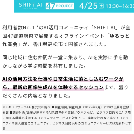
利用者数No.１*のAI活用コミュニティ「SHIFT AI」が全
国47都道府県で展開するオフラインイベント
「ゆるっと
作業会」
が、香川県高松市で開催されました。
同じ地域に住む仲間が一堂に集まり、AIを実際に手を動
かしながら学ぶ時間を共有しました。
AIの活用方法を仕事や日常生活に落とし込むワークか
ら、最新の画像生成AIを体験するセッション
まで、盛り
だくさんの内容となりました。
※ GMOリサーチ&AI株式会社調べ ■調査項目/調査時点（2025年2月）における累計登録
者数 ■調査対象/企業が運営するAI活用事例や実践ノウハウなど、ビジネス目的でのAI活用
に関する講義を提供するコミュニティサービスを対象とし、講義を行わないネットコミュ
ニティや個人運営のコミュニティ、ビジネス目的以外のコミュニティサービスは対象外とす
る