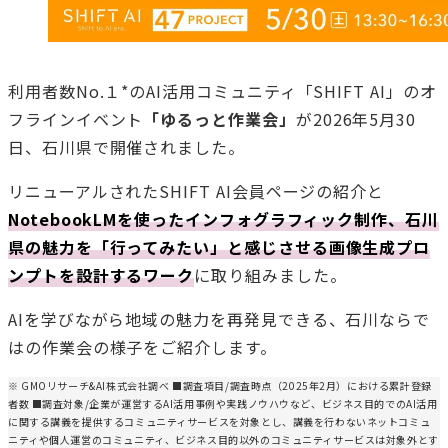
利用者数No.１*のAI活用コミュニティ「SHIFT AI」のオ
フラインイベント
「ゆるっと作業会」
が2026年5月30
日、石川県で開催されました。
リニューアルされたSHIFT AI会員ページの紹介と
NotebookLMを使ったインフォグラフィック制作、石川
県の魅力を「行ってみたい」と感じさせる画像生成プロ
ンプトを設計するワーク
に取り組みました。
AIを学びながら地域の魅力を再発見できる、石川ならで
はの作業会の様子をご紹介します。
※ GMOリサーチ&AI株式会社調べ ■調査項目/調査時点（2025年2月）における累計登録
者数 ■調査対象/企業が運営するAI活用事例や実践ノウハウなど、ビジネス目的でのAI活用
に関する講義を提供するコミュニティサービスを対象とし、講義を行わないネットコミュ
ニティや個人運営のコミュニティ、ビジネス目的以外のコミュニティサービスは対象外とす