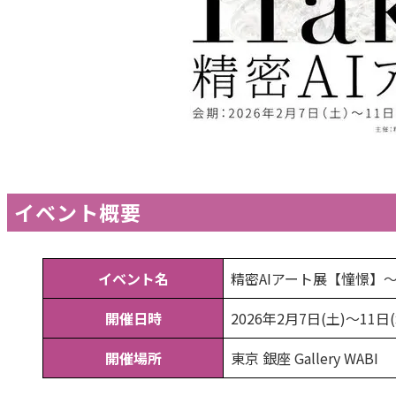
イベント概要
イベント名
精密AIアート展【憧憬】
開催日時
2026年2月7日(土)〜11日
開催場所
東京 銀座 Gallery WABI