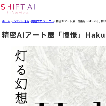
ホーム
>
イベント速報
>
共創プロジェクト
>
精密AIアート展「憧憬」Hakushi氏 
精密AIアート展「憧憬」Haku