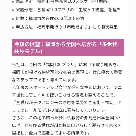
実施場所：福岡市内 各福岡100プラザ（全7箇所）
実施形態：各福岡100プラザの「生成ＡＩ講座」を担当
対象：福岡市内在住の50代以上の方
申込方法：福岡市発行の「市政だより」にて順次募集
今後の展望：福岡から全国へ広がる「多世代
共生モデル」
当社は、今回の「福岡100プラザ」における取り組みを、
福岡市が掲げる持続可能な社会の実現に向けた極めて重要
なステップであると考えています。
若年層のスタートアップ文化が盛んな福岡において、シニ
ア世代も等しくAIを使いこなせる環境を整えることで、
「全世代がテクノロジーの恩恵を享受できる街・福岡」と
してのロールモデルの確立に寄与してまいります。
さらに、この地で培った多世代教育の知見を日本全国へと
広げ、あらゆる世代がAIと共に自分らしく暮らせる未来を
目指し、全力で邁進してまいる所存です。