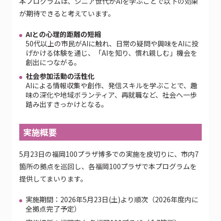
本プログラムは、シニア世代がAIを学ぶことで以下の効果
が期待できると考えています。
AIとの心理的距離の短縮
50代以上の市民がAIに触れ、日常の疑問や興味をAIに投
げかける体験を通じ、「AIを知り、慣れ親しむ」機会を
創出につながる。
社会参加活動の活性化
AIによる情報収集や創作、発信スキルを学ぶことで、趣
味の深化や地域ボランティア、再就職など、社会へ一歩
踏み出すきっかけとなる。
実施概要
5月23日の福岡100プラザ博多での実施を皮切りに、市内7
箇所の拠点を巡回し、各福岡100プラザで本プログラムを
提供してまいります。
実施期間：2026年5月23日(土)より順次（2026年度内に
全拠点完了予定）